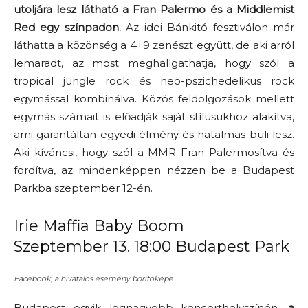
utoljára lesz látható a Fran Palermo és a Middlemist
Red egy színpadon.
Az idei
Bánkitó fesztiválon
már
láthatta a közönség a 4+9 zenészt együtt, de aki arról
lemaradt, az most meghallgathatja, hogy szól a
tropical jungle rock és neo-pszichedelikus rock
egymással kombinálva. Közös feldolgozások mellett
egymás számait is előadják saját stílusukhoz alakítva,
ami garantáltan egyedi élmény és hatalmas buli lesz.
Aki kíváncsi, hogy szól a MMR Fran Palermosítva és
fordítva, az mindenképpen nézzen be a Budapest
Parkba szeptember 12-én.
Irie Maffia Baby Boom
Szeptember 13. 18:00 Budapest Park
Facebook, a hivatalos esemény borítóképe
Budapest egyik legnagyobb koncerthelyszínén,
a