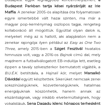
Budapest Parkban tartja kései nyárzáróját az Irie
Maffia
. A zenekar 2005-ös alapítása óta folyamatosan
egyre ismertebbé vált hazai szinten, ma már a
magyar pop-keménymag oszlopos tagjai, rengeteg
kollaboráció áll mögöttük. Egyúttal olyan dalok is,
melyeket még az is hallott, aki alapjáraton nem a
zenekar rajongója: ilyen például az
Easy as One Two
Three,
amely 2015-ben a
Sziget Fesztivál
hivatalos
himnusza volt, vagy a 2016-os
Bajnok
című dal, mely
majdnem a futballválogatott EB-indulója lett, esetleg
éppen a tavaly szilveszterkor bemutatott vígjáték, a
B.U.É.K.
betétdala, a
Hajnali kör,
melyet
Marsalkó
Dáviddal
együtt készítettek. Sikerüket nemcsak zenei
sokszínűségüknek, közvetlenségüknek, hatalmas
energiájuknak köszönhetik, hanem annak az
elszántságnak, vagy inkább elvetemültségnek, hogy
vokalistájuk,
Sena Dagadu kilenc hónapos terhesként