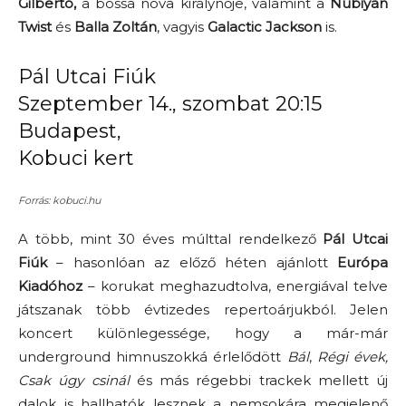
Gilberto,
a bossa nova királynője, valamint a
Nubiyan
Twist
és
Balla Zoltán
, vagyis
Galactic Jackson
is.
Pál Utcai Fiúk
Szeptember 14., szombat 20:15
Budapest,
Kobuci kert
Forrás: kobuci.hu
A több, mint 30 éves múlttal rendelkező
Pál Utcai
Fiúk
– hasonlóan az előző héten ajánlott
Európa
Kiadóhoz
– korukat meghazudtolva, energiával telve
játszanak több évtizedes repertoárjukból. Jelen
koncert különlegessége, hogy a már-már
underground himnuszokká érlelődött
Bál
,
Régi évek,
Csak úgy csinál
és más régebbi trackek mellett új
dalok is hallhatók lesznek a nemsokára megjelenő