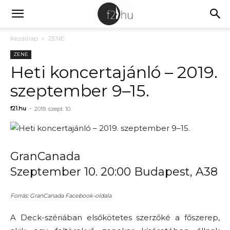
Kezdőlap
ZENE
ZENE
Heti koncertajánló – 2019.
szeptember 9–15.
f21.hu
-
2019. szept. 10.
GranCanada
Szeptember 10. 20:00 Budapest, A38
Forrás: GranCanada Facebook-oldala
A Deck-szériában elsőkötetes szerzőké a főszerep,