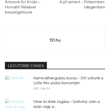
Artwork for Krúbi –
A jól ismert – Pókember:
Horváth Rékával
Idegenben
beszélgettünk
f21.hu
LEGUTÓBBI CIKKEK
Karneválhangulatú búcsú – Ott voltunk a
Little Mix utolsó koncertjén
2022. máj. 24.
Vihar és lélek zúgása – Szélvész után is
szép vagy a...