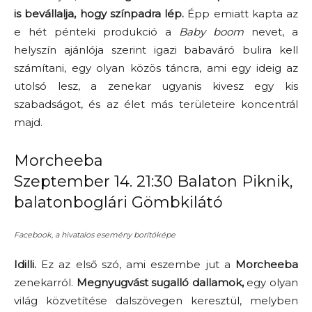
is bevállalja, hogy színpadra lép.
Épp emiatt kapta az
e hét pénteki produkció a
Baby boom
nevet, a
helyszín ajánlója szerint igazi babaváró bulira kell
számítani, egy olyan közös táncra, ami egy ideig az
utolsó lesz, a zenekar ugyanis kivesz egy kis
szabadságot, és az élet más területeire koncentrál
majd.
Morcheeba
Szeptember 14. 21:30 Balaton Piknik,
balatonboglári Gömbkilátó
Facebook, a hivatalos esemény borítóképe
Idilli.
Ez az első szó, ami eszembe jut a
Morcheeba
zenekarról.
Megnyugvást sugalló dallamok,
egy olyan
világ közvetítése dalszövegen keresztül, melyben