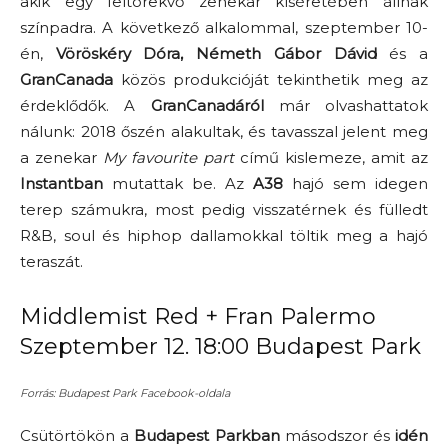
akik egy feltörekvő zenekar kíséretében állnak
színpadra. A következő alkalommal, szeptember 10-
én,
Vöröskéry Dóra, Németh Gábor Dávid
és a
GranCanada
közös produkcióját tekinthetik meg az
érdeklődők. A
GranCanadáról
már olvashattatok
nálunk: 2018 őszén alakultak, és tavasszal jelent meg
a zenekar
My favourite part
című kislemeze, amit az
Instantban
mutattak be. Az
A38
hajó sem idegen
terep számukra, most pedig visszatérnek és fülledt
R&B, soul és hiphop dallamokkal töltik meg a hajó
teraszát.
Middlemist Red + Fran Palermo
Szeptember 12. 18:00 Budapest Park
Forrás: Budapest Park Facebook-oldala
Csütörtökön a
Budapest Parkban
másodszor és
idén