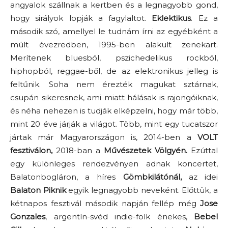
angyalok szállnak a kertben és a legnagyobb gond,
hogy sirályok lopják a fagylaltot.
Eklektikus
. Ez a
második szó, amellyel le tudnám írni az egyébként a
múlt évezredben, 1995-ben alakult zenekart.
Merítenek bluesból, pszichedelikus rockból,
hiphopból, reggae-ből, de az elektronikus jelleg is
feltűnik. Soha nem érezték magukat sztárnak,
csupán sikeresnek, ami miatt hálásak is rajongóiknak,
és néha nehezen is tudják elképzelni, hogy már több,
mint 20 éve járják a világot. Több, mint egy tucatszor
jártak már Magyarországon is, 2014-ben a
VOLT
fesztiválon,
2018-ban a
Művészetek Völgyén.
Ezúttal
egy különleges rendezvényen adnak koncertet,
Balatonbogláron, a híres
Gömbkilátónál,
az idei
Balaton Piknik
egyik legnagyobb neveként. Előttük, a
kétnapos fesztivál második napján fellép még
Jose
Gonzales
, argentín-svéd indie-folk énekes,
Bebel