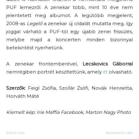
PUF lemezről. A zenekar több, mint 10 éve nem
jelentetett meg albumot. A legutóbb megjelent,
2008-as
Legelő
a zenekar új oldalát mutatta meg, így
joggal várható a PUF-tól egy újabb zenei frissülés,
melybe majd a koncerten minden bizonnyal
betekintést nyerhetünk.
A zenekar frontemberével,
Lecskovics Gáborral
nemrégiben portrét készítettünk, amely
itt
olvasható.
Szerzők:
Feigl Zsófia, Szollár Zsófi, Novák Henrietta,
Horváth Máté
Kiemelt kép: Irie Maffia Facebook, Marton Nagy Photo
Előző cikk
Következő cikk