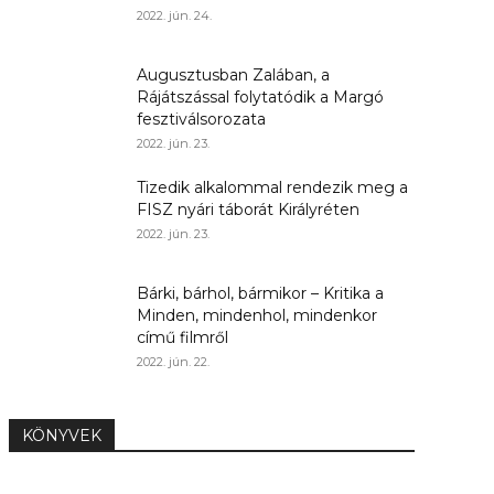
2022. jún. 24.
Augusztusban Zalában, a
Rájátszással folytatódik a Margó
fesztiválsorozata
2022. jún. 23.
Tizedik alkalommal rendezik meg a
FISZ nyári táborát Királyréten
2022. jún. 23.
Bárki, bárhol, bármikor – Kritika a
Minden, mindenhol, mindenkor
című filmről
2022. jún. 22.
KÖNYVEK