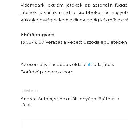
Vidámpark, extrém játékok az adrenalin függ
játékok is várják mind a kisebbeket és nagyob
különlegességek kedvelőinek pedig kézműves vá
Kísérőprogram:
13.00-18.00 Véradás a Fedett Uszoda épületében
Az esemény Facebook oldalát
itt
találjátok.
Borítókép: ecorazzi.com
Előző cikk
Andrea Antoni, színminták lenyűgöző játéka a
tájjal