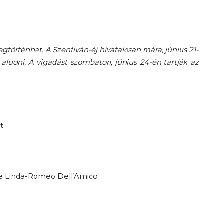
A
történhet. A Szentiván-éj hivatalosan mára, június 21-
 aludni. A vigadást szombaton, június 24-én tartják az
fiatalság
t
százada
te Linda-Romeo Dell’Amico