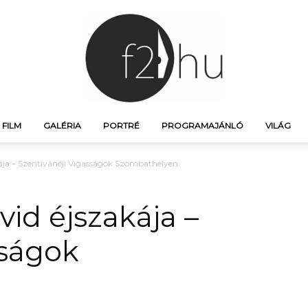
FILM
GALÉRIA
PORTRÉ
PROGRAMAJÁNLÓ
VILÁG
f21.hu
ája – Szentivánéji Vigasságok Szombathelyen
id éjszakája –
sságok
–