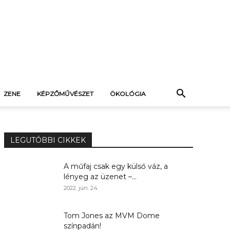
ZENE
KÉPZŐMŰVÉSZET
ÖKOLÓGIA
LEGUTÓBBI CIKKEK
A műfaj csak egy külső váz, a
lényeg az üzenet –...
2022. jún. 24.
Tom Jones az MVM Dome
színpadán!