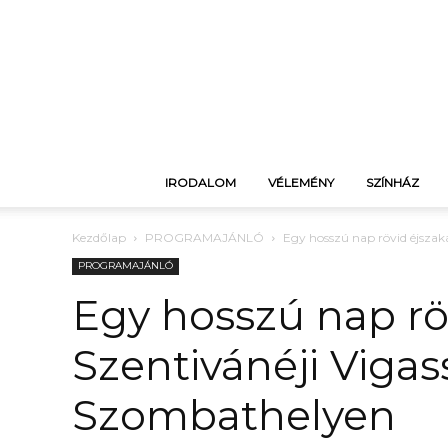
IRODALOM
VÉLEMÉNY
SZÍNHÁZ
Kezdőlap
PROGRAMAJÁNLÓ
Egy hosszú nap rövid éjszak
PROGRAMAJÁNLÓ
Egy hosszú nap röv
Szentivánéji Viga
Szombathelyen