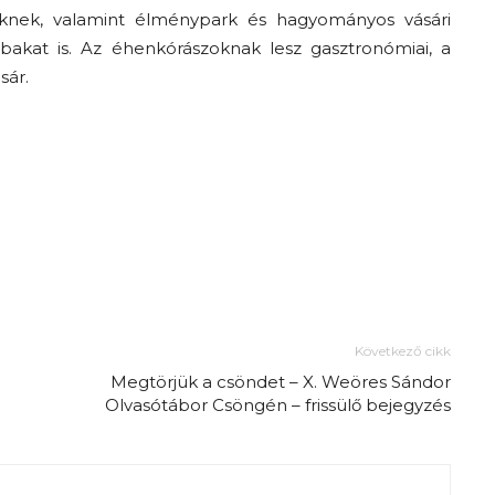
őknek, valamint élménypark és hagyományos vásári
bakat is. Az éhenkórászoknak lesz gasztronómiai, a
sár.
Következő cikk
Megtörjük a csöndet – X. Weöres Sándor
Olvasótábor Csöngén – frissülő bejegyzés