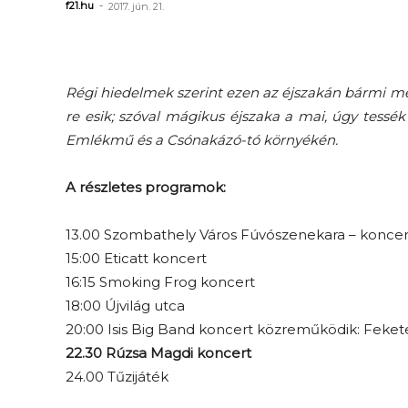
f21.hu
-
2017. jún. 21.
Régi hiedelmek szerint ezen az éjszakán bármi meg
re esik; szóval mágikus éjszaka a mai, úgy tessék
Emlékmű és a Csónakázó-tó környékén.
A részletes programok:
13.00 Szombathely Város Fúvószenekara – koncer
15:00 Eticatt koncert
16:15 Smoking Frog koncert
18:00 Újvilág utca
20:00 Isis Big Band koncert közreműködik: Feke
22.30 Rúzsa Magdi koncert
24.00 Tűzijáték