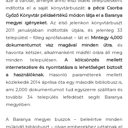
azé a városé, amelyik anno első vidéki településként
indította el a saját könyvtárbuszát
: a pécsi Csorba
Győző Könyvtár példaértékű módon látja el a Baranya
megyei igényeket.
Az első jelenkori könyvtárbuszt
2011 januárjában indították útjára, és jelenleg 33
települést – főleg aprófalvakat – lát el.
Mintegy 4,000
dokumentumot visz magával minden útra
, és
havonta kétszer, alkalmanként másfél órára áll meg
minden településen.
A kölcsönzés mellett
internetezésre és nyomtatásra is lehetőséget biztosít
a használóknak.
Hasonló paraméterek mellett
közlekedik 2014 áprilisa óta egy második bibliobusz is,
ami 2,000 dokumentumot tud egyszerre szállítani és
további 34 település lefedését segíti Baranya
megyében.
A Baranya megyei buszok – beleértve minden
működő bibliobuszt – olyan emberekhez juttatnak el