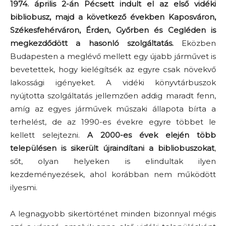
1974. április 2-án Pécsett indult el az első vidéki
bibliobusz, majd a következő években Kaposváron,
Székesfehérváron, Érden, Győrben és Cegléden is
megkezdődött a hasonló szolgáltatás.
Eközben
Budapesten a meglévő mellett egy újabb járművet is
bevetettek, hogy kielégítsék az egyre csak növekvő
lakossági igényeket. A vidéki könyvtárbuszok
nyújtotta szolgáltatás jellemzően addig maradt fenn,
amíg az egyes járművek műszaki állapota bírta a
terhelést, de az 1990-es évekre egyre többet le
kellett selejtezni.
A 2000-es évek elején több
településen is sikerült újraindítani a bibliobuszokat
,
sőt, olyan helyeken is elindultak ilyen
kezdeményezések, ahol korábban nem működött
ilyesmi.
A legnagyobb sikertörténet minden bizonnyal mégis