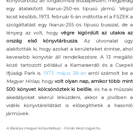
könyvtárbusz áll forgalomba Budapesten, mégpedig
egy átalakított Ikarus–250-es típusú jármű. Végül
kicsit később, 1973. február 6-án indította el a FSZEK a
szolgáltatást egy Ikarus–255-ös típusú busszal, de a
lényeg az volt, hogy
végre kigördült az utakra az
ország első könyvtárbusza
. Az útvonalat úgy
alakították ki, hogy azokat a kerületeket érintse, ahol
kevesebb könyvtár áll rendelkezésre. A 13 megálló
közé tartozott például a Kamaraerdő és a Csepeli
Ifjúsági Park is.
1973. május 28-án
arról számolt be a
Magyar Hírlap
, hogy
volt olyan nap, amikor több mint
500 könyvet kölcsönöztek ki belőle
, és ha a műszaki
akadályokat sikerül leküzdeni, akkor a jövőben a
vidéki könyvtárellátást is elősegíthetik a hasonló
járművek.
A Baranya megyei könyvtárbusz – Forrás: bkszr.csgyk.hu