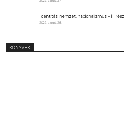
2022. szept. 27.
Identitás, nemzet, nacionalizmus – II. rész
2022. szept. 26.
KÖNYVEK