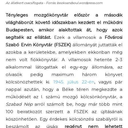
Az állatkert csacsifogata – Forrás: booksandsoul.wordpress.com
Tényleges mozgókönyvtár először a második
világháborút követő időszakban kezdett el működni
Budapesten, amikor alakítottak át, hogy azok
segítsék az ellátást.
Ezek a villamosok a
Fővárosi
Szabó Ervin Könyvtár (FSZEK)
állományát juttatták el
azokba a kerületekbe, amelyekben ekkoriban még
nem volt fiókkönyvtár. A villamosok hetente 2-3
alkalommal látogattak el egy-egy állomásra, az
olvasók pedig maximum három könyvet
kölcsönözhettek ki.
1945. július 22-én
, vagyis pár
nappal azután, hogy a Béke téren megkezdte a
működését az I. számú mozgó kölcsönkönyvtár, a
Szabad Nép
arról számolt be, hogy már több mint
100 beiratkozót szerzett a FSZEK az újításának
köszönhetően. Egy érdekes kölcsönzési szabályról is
beszámolt az újság:
regényt nem lehetett