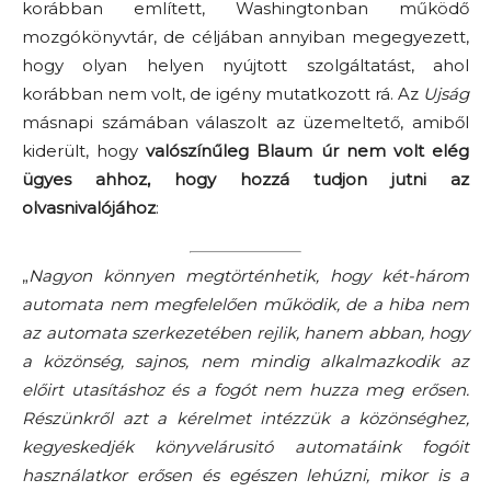
korábban említett, Washingtonban működő
mozgókönyvtár, de céljában annyiban megegyezett,
hogy olyan helyen nyújtott szolgáltatást, ahol
korábban nem volt, de igény mutatkozott rá. Az
Ujság
másnapi számában válaszolt az üzemeltető, amiből
kiderült, hogy
valószínűleg Blaum úr nem volt elég
ügyes ahhoz, hogy hozzá tudjon jutni az
olvasnivalójához
:
„
Nagyon könnyen megtörténhetik, hogy két-három
automata nem megfelelően működik, de a hiba nem
az automata szerkezetében rejlik, hanem abban, hogy
a közönség, sajnos, nem mindig alkalmazkodik az
előirt utasításhoz és a fogót nem huzza meg erősen.
Részünkről azt a kérelmet intézzük a közönséghez,
kegyeskedjék könyvelárusitó automatáink fogóit
használatkor erősen és egészen lehúzni, mikor is a