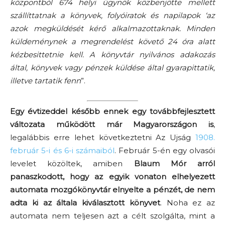
központból 674 helyi ügynök közbenjötte mellett
szállíttatnak a könyvek, folyóiratok és napilapok ‘az
azok megküldését kérő alkalmazottaknak. Minden
küldeménynek a megrendelést követő 24 óra alatt
kézbesittetnie kell. A könyvtár nyilvános adakozás
által, könyvek vagy pénzek küldése által gyarapittatik,
illetve tartatik fenn
”.
Egy évtizeddel később ennek egy továbbfejlesztett
változata működött már Magyarországon is
,
legalábbis erre lehet következtetni Az Ujság
1908.
február 5-i és 6-i számaiból
. Február 5-én egy olvasói
levelet közöltek, amiben
Blaum Mór
arról
panaszkodott, hogy az egyik vonaton elhelyezett
automata mozgókönyvtár elnyelte a pénzét, de nem
adta ki az általa kiválasztott könyvet
. Noha ez az
automata nem teljesen azt a célt szolgálta, mint a