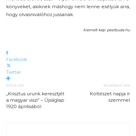
könyveket, akiknek máshogy nem lenne esélyük arra,
hogy olvasnivalóhoz jussanak.
Kiemelt kép: pestbuda.hu
Facebook
Twitter
Előző cikk
Következő cikk
„Krisztus urunk keresztjét
Költészet napja ír
a magyar viszi” – Újságlap
szemmel
1920 áprilisából