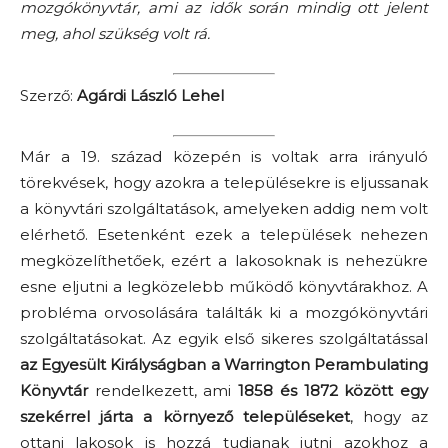
mozgókönyvtár, ami az idők során mindig ott jelent
meg, ahol szükség volt rá.
Szerző:
Agárdi László Lehel
Már a 19. század közepén is voltak arra irányuló
törekvések, hogy azokra a településekre is eljussanak
a könyvtári szolgáltatások, amelyeken addig nem volt
elérhető. Esetenként ezek a települések nehezen
megközelíthetőek, ezért a lakosoknak is nehezükre
esne eljutni a legközelebb működő könyvtárakhoz. A
probléma orvosolására találták ki a mozgókönyvtári
szolgáltatásokat. Az egyik első sikeres szolgáltatással
az Egyesült Királyságban a
Warrington Perambulating
Könyvtár
rendelkezett, ami
1858 és 1872 között egy
szekérrel járta a környező településeket
, hogy az
ottani lakosok is hozzá tudjanak jutni azokhoz a