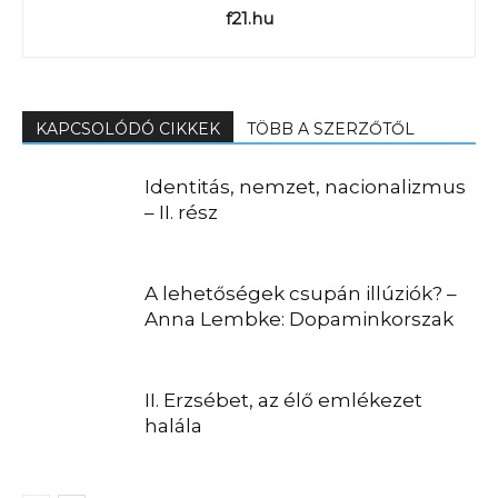
f21.hu
KAPCSOLÓDÓ CIKKEK
TÖBB A SZERZŐTŐL
Identitás, nemzet, nacionalizmus
– II. rész
A lehetőségek csupán illúziók? –
Anna Lembke: Dopaminkorszak
II. Erzsébet, az élő emlékezet
halála