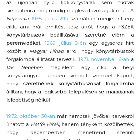
az újonnan nyíló fiókkönyvtárak sem tudták
kielégíteni a még mindig meglévő távolságok miatt. A
Népszava
1965. július 29-i
számában megjelent egy
cikk, ami már említést tesz arról, hogy
a FSZEK
könyvtárbuszok beállításával szeretné elérni a
peremvidéket
.
1969. július 9-én
egy egysoros hírt
közölt a
Magyar Hírlap
arról, hogy könyvtárbuszok
forgalomba állítását tervezik.
1971. november 6-án
a
Vas Népében
megjelent egy cikk a helyi
könyvtárügyről, amiben kiemelt szerepet kapott,
hogy
szeretnének könyvtárbuszokat forgalomba
állítani, hogy a legkisebb települések se maradjanak
lefedettség nélkül
.
1972. október 30-án
már nemcsak jövőbeli tervekről
írhatott a
Hétfői Hírek
, hanem tényként közölhették,
hogy decemberben menetrend szerinti