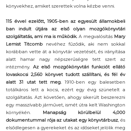
könyvekhez, amiket szerettek volna kézbe venni.
115 évvel ezelőtt, 1905-ben az egyesült államokbeli
ban indult útjára az első olyan mozgókönyvtári
szolgáltatás, ami ma is működik.
A megvalósítás
Mary
Lemist Titcomb
nevéhez fűződik, aki nem sokkal
korábban vette át a könyvtár vezetését, és irányítása
alatt hamar nagy népszerűségre tett szert az
intézmény.
Az első mozgókönyvtári funkciót ellátó
lovaskocsi 2,560 könyvet tudott szállítani, és fél év
alatt 31 utat tett meg.
1910-ben egy balesetben
totálkáros lett a kocsi, ezért egy évig szünetelt a
szolgáltatás. Azt követően, ahogy sikerült beszerezni
egy masszívabb járművet, ismét útra kelt Washington
környékén.
Manapság körülbelül 4,000
dokumentummal rója az utakat egy könyvtárbusz
, és
elsődlegesen a gyerekeket és az időseket jelölik meg