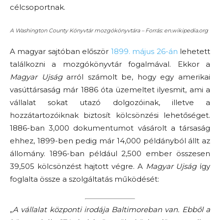
célcsoportnak.
A Washington County Könyvtár mozgókönyvtára – Forrás: en.wikipedia.org
A magyar sajtóban először
1899. május 26-án
lehetett
találkozni a mozgókönyvtár fogalmával. Ekkor a
Magyar Ujság
arról számolt be, hogy egy amerikai
vasúttársaság már 1886 óta üzemeltet ilyesmit, ami a
vállalat sokat utazó dolgozóinak, illetve a
hozzátartozóiknak biztosít kölcsönzési lehetőséget.
1886-ban 3,000 dokumentumot vásárolt a társaság
ehhez, 1899-ben pedig már 14,000 példányból állt az
állomány. 1896-ban például 2,500 ember összesen
39,505 kölcsönzést hajtott végre. A
Magyar Ujság
így
foglalta össze a szolgáltatás működését:
„
A vállalat központi irodája Baltimoreban van. Ebből a