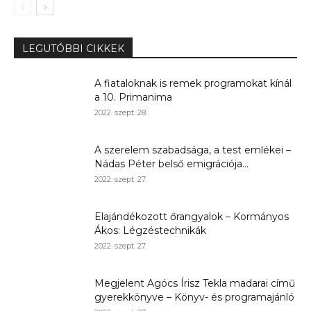
LEGUTÓBBI CIKKEK
A fiataloknak is remek programokat kínál
a 10. Primanima
2022. szept. 28.
A szerelem szabadsága, a test emlékei –
Nádas Péter belső emigrációja...
2022. szept. 27.
Elajándékozott őrangyalok – Kormányos
Ákos: Légzéstechnikák
2022. szept. 27.
Megjelent Agócs Írisz Tekla madarai című
gyerekkönyve – Könyv- és programajánló