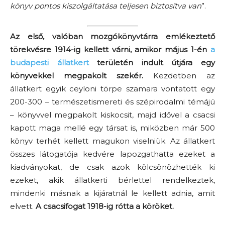
könyv pontos kiszolgáltatása teljesen biztosítva van
”.
Az első, valóban mozgókönyvtárra emlékeztető
törekvésre 1914-ig kellett várni, amikor május 1-én
a
budapesti állatkert
területén indult útjára egy
könyvekkel megpakolt szekér.
Kezdetben az
állatkert egyik ceyloni törpe szamara vontatott egy
200-300 – természetismereti és szépirodalmi témájú
– könyvvel megpakolt kiskocsit, majd idővel a csacsi
kapott maga mellé egy társat is, miközben már 500
könyv terhét kellett magukon viselniük. Az állatkert
összes látogatója kedvére lapozgathatta ezeket a
kiadványokat, de csak azok kölcsönözhették ki
ezeket, akik állatkerti bérlettel rendelkeztek,
mindenki másnak a kijáratnál le kellett adnia, amit
elvett.
A csacsifogat 1918-ig rótta a köröket.