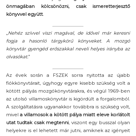
önmagában kölcsönözni, csak ismeretterjesztő
könyvvel együtt
.
„
Nehéz szívvel viszi magával, de idővel már keresni
fogja a hasonló tárgykörű könyveket. A mozgó
könyvtár gyengéd erőszakkal neveli helyes irányba az
olvasókat.
”
Az évek során a FSZEK sorra nyitotta az újabb
fiókkönyvtárait, úgyhogy egyre kisebb szükség volt a
kötött pályás mozgókönyvtárakra, és végül 1969-ben
az utolsó villamoskönyvtár is kigördült a forgalomból.
A szolgáltatásra ugyanakkor továbbra is szükség volt,
mivel
a villamosok a kötött pálya miatt eleve korlátolt
utat tudtak csak megtenni
, viszont egy busszal olyan
helyekre is el lehetett már jutni, amiknek az igényeit