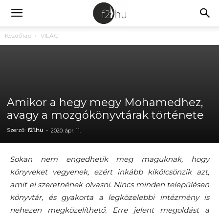
Kezdőlap
VILÁG
Amikor a hegy megy Mohamedhez,
avagy a mozgókönyvtárak története
Szerző:
f21.hu
-
2020. ápr. 11.
Sokan nem engedhetik meg maguknak, hogy
könyveket vegyenek, ezért inkább kikölcsönzik azt,
amit el szeretnének olvasni. Nincs minden településen
könyvtár, és gyakorta a legközelebbi intézmény is
nehezen megközelíthető. Erre jelent megoldást a